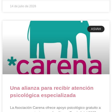
14 de julio de 2026
ASVAH
Una alianza para recibir atención
psicológica especializada
La Asociación Carena ofrece apoyo psicológico gratuito a