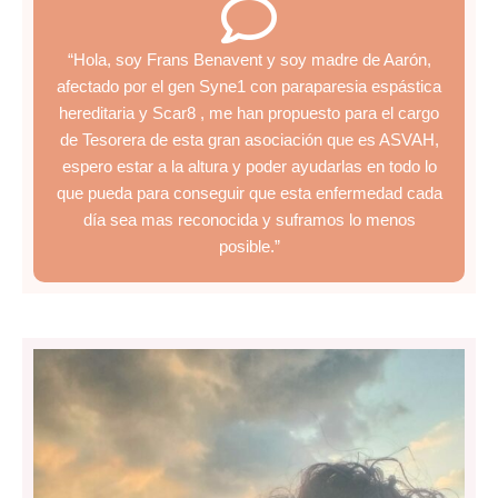
“Hola, soy Frans Benavent y soy madre de Aarón,
afectado por el gen Syne1 con paraparesia espástica
hereditaria y Scar8 , me han propuesto para el cargo
de Tesorera de esta gran asociación que es ASVAH,
espero estar a la altura y poder ayudarlas en todo lo
que pueda para conseguir que esta enfermedad cada
día sea mas reconocida y suframos lo menos
posible.”