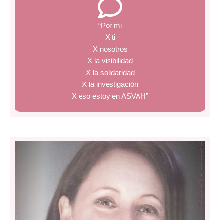
“Por mi
X ti
X nosotros
X la visibilidad
X la solidaridad
X la investigación
X eso estoy en ASVAH”