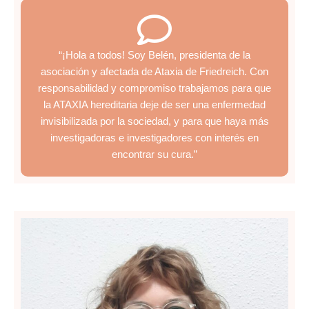
“¡Hola a todos! Soy Belén, presidenta de la
asociación y afectada de Ataxia de Friedreich. Con
responsabilidad y compromiso trabajamos para que
la ATAXIA hereditaria deje de ser una enfermedad
invisibilizada por la sociedad, y para que haya más
investigadoras e investigadores con interés en
encontrar su cura.”