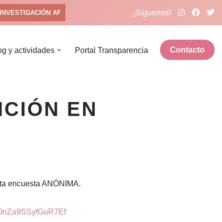
¡Síguenos!
INVESTIGACIÓN AF
Contacto
og y actividades
Portal Transparencia
RICIÓN EN
esta encuesta ANÓNIMA.
=zOnZa9SSyfGuR7Ef