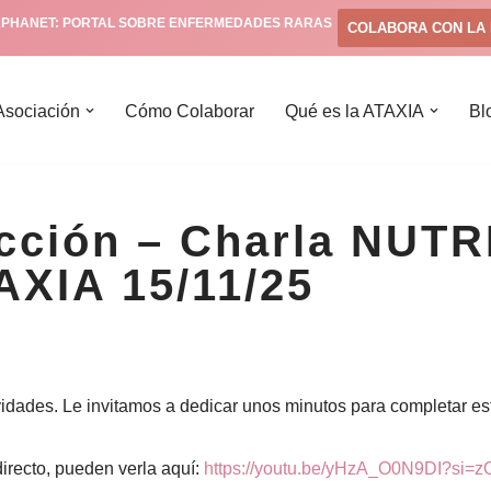
PHANET: PORTAL SOBRE ENFERMEDADES RARAS
COLABORA CON LA 
Asociación
Cómo Colaborar
Qué es la ATAXIA
Bl
acción – Charla NUT
XIA 15/11/25
ividades. Le invitamos a dedicar unos minutos para completar 
directo, pueden verla aquí:
https://youtu.be/yHzA_O0N9DI?si