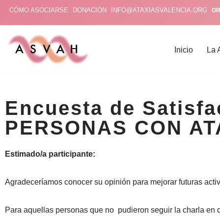
CÓMO ASOCIARSE
DONACIÓN
INFO@ATAXIASVALENCIA.ORG
OR
Saltar
al
Inicio
La 
contenido
Encuesta de Satisf
PERSONAS CON ATA
Estimado/a participante:
Agradeceríamos conocer su opinión para mejorar futuras act
Para aquellas personas que no
pudieron seguir la charla en 