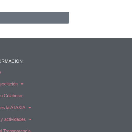
ORMACIÓN
o
sociación
 Colaborar
es la ATAXIA
 y actividades
al Transparencia