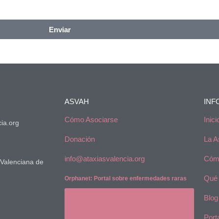
Enviar
ASVAH
INF
Cómo Asociarse
Inici
ia.org
Donación
La A
info@ataxiasvalencia.org
Cómo
Valenciana de
Qué 
Orphanet: Portal sobre enfermedades raras
Blog
COLABORA CON LA
INVESTIGACIÓN AF
Port